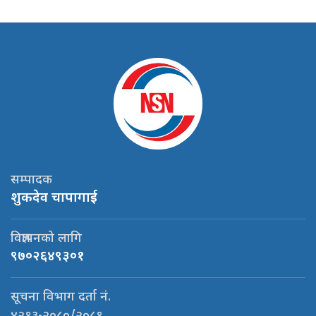
सम्पादक
शुकदेव चापागाई
विज्ञापनको लागि
९७०२६४९३०१
सूचना विभाग दर्ता नं.