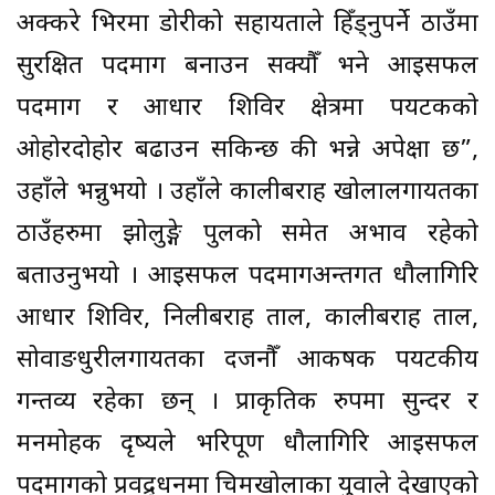
अक्करे भिरमा डोरीको सहायताले हिँड्नुपर्ने ठाउँमा
सुरक्षित पदमार्ग बनाउन सक्यौँ भने आइसफल
पदमार्ग र आधार शिविर क्षेत्रमा पर्यटकको
ओहोरदोहोर बढाउन सकिन्छ की भन्ने अपेक्षा छ”,
उहाँले भन्नुभयो । उहाँले कालीबराह खोलालगायतका
ठाउँहरुमा झोलुङ्गे पुलको समेत अभाव रहेको
बताउनुभयो । आइसफल पदमार्गअन्तर्गत धौलागिरि
आधार शिविर, निलीबराह ताल, कालीबराह ताल,
सोवाङधुरीलगायतका दर्जनौँ आकर्षक पर्यटकीय
गन्तव्य रहेका छन् । प्राकृतिक रुपमा सुन्दर र
मनमोहक दृष्यले भरिपूर्ण धौलागिरि आइसफल
पदमार्गको प्रवद्र्धनमा चिमखोलाका युवाले देखाएको