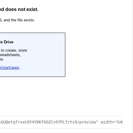
16UQetqfrvatOY4YDKf6OZCv97PLfzYs9/preview" width="640" h