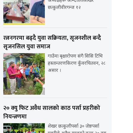
अध्यक्षहरू आन्दोलितशेखर
छत्कुलीवीरगन्ज १२
रत्ननगरमा बढ्दै युवा सक्रियता, सृजनशील बन्दै
सृजनसिल युवा समाज
गाउँमा बृक्षारोपण संगै सिसि टिभि
हस्तान्तरणकिरण कुँवरचितवन, २८
असार ।
२० क्यु फिट अवैध सालको काठ पर्सा प्रहरीको
नियन्त्रणमा
eight="480" allow="autoplay"></iframe>
शेखर छत्कुलीपर्सा ३० जेष्ठपर्सा