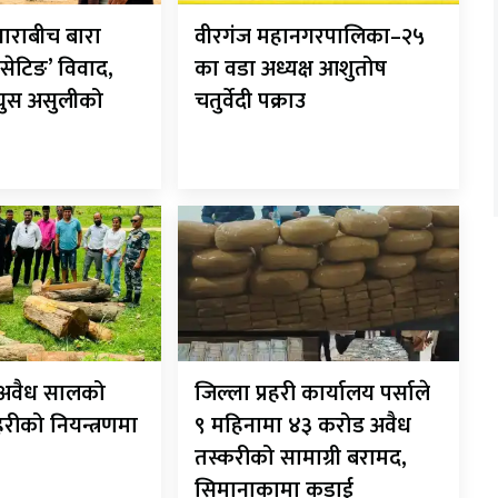
ाराबीच बारा
वीरगंज महानगरपालिका–२५
सेटिङ’ विवाद,
का वडा अध्यक्ष आशुतोष
 घुस असुलीको
चतुर्वेदी पक्राउ
ट अवैध सालको
जिल्ला प्रहरी कार्यालय पर्साले
रहरीको नियन्त्रणमा
९ महिनामा ४३ करोड अवैध
तस्करीको सामाग्री बरामद,
सिमानाकामा कडाई