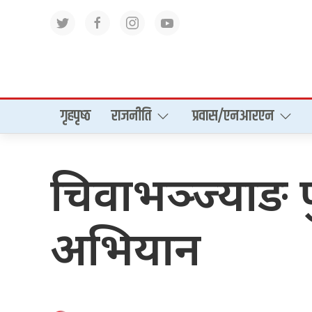
गृहपृष्‍ठ
राजनीति
प्रवास/एनआरएन
चिवाभञ्ज्याङ 
अभियान