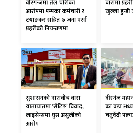
वीरगन्जमा तेल चोरीको
बारामा प्रह
आरोपमा पम्पका कर्मचारी र
खुल्ला हुन्डी
टयाङकर सहित ७ जना पर्सा
प्रहरीको नियन्त्रणमा
सुशासनको नाराबीच बारा
वीरगंज मह
यातायातमा ‘सेटिङ’ विवाद,
का वडा अध्य
लाइसेन्समा घुस असुलीको
चतुर्वेदी पक्र
आरोप