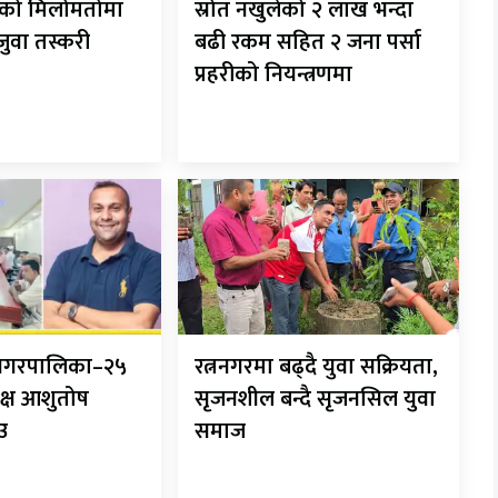
रीको मिलोमतोमा
स्रोत नखुलेको २ लाख भन्दा
 जुवा तस्करी
बढी रकम सहित २ जना पर्सा
प्रहरीको नियन्त्रणमा
ानगरपालिका–२५
रत्ननगरमा बढ्दै युवा सक्रियता,
क्ष आशुतोष
सृजनशील बन्दै सृजनसिल युवा
ाउ
समाज