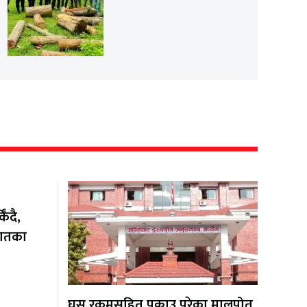
ँदै,
यातका
घुस रकमसहित पक्राउ परेका मालपोत