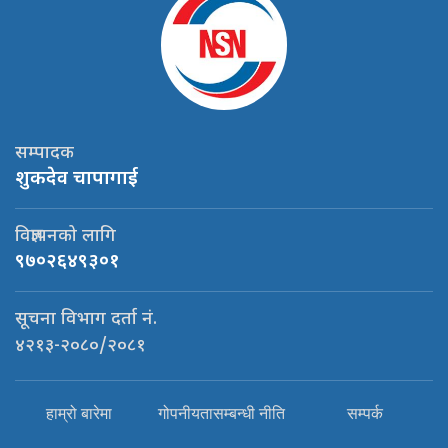
सम्पादक
शुकदेव चापागाई
विज्ञापनको लागि
९७०२६४९३०१
सूचना विभाग दर्ता नं.
४२१३-२०८०/२०८१
हाम्रो बारेमा
गोपनीयतासम्बन्धी नीति
सम्पर्क