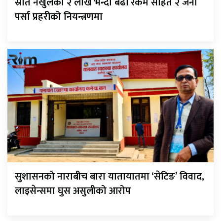
स्रोत नखुलेको २ लाख भन्दा बढी रकम सहित २ जना
पर्सा प्रहरीको नियन्त्रणमा
सुशासनको नाराबीच बारा यातायातमा ‘सेटिङ’ विवाद,
लाइसेन्समा घुस असुलीको आरोप