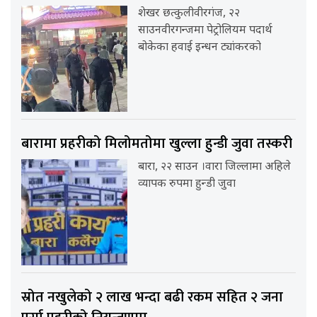
शेखर छत्कुलीवीरगंज, २२
साउनवीरगन्जमा पेट्रोलियम पदार्थ
बोकेका हवाई इन्धन ट्यांकरको
बारामा प्रहरीको मिलोमतोमा खुल्ला हुन्डी जुवा तस्करी
बारा, २२ साउन ।वारा जिल्लामा अहिले
व्यापक रुपमा हुन्डी जुवा
स्रोत नखुलेको २ लाख भन्दा बढी रकम सहित २ जना