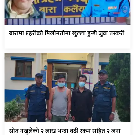
बारामा प्रहरीको मिलोमतोमा खुल्ला हुन्डी जुवा तस्करी
स्रोत नखुलेको २ लाख भन्दा बढी रकम सहित २ जना