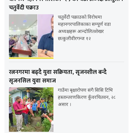
चतुर्वेदी पक्राउ
चतुर्वेदी पक्राउको विरोधमा
महानगरपालिकाका सम्पूर्ण वडा
अध्यक्षहरू आन्दोलितशेखर
छत्कुलीवीरगन्ज १२
रत्ननगरमा बढ्दै युवा सक्रियता, सृजनशील बन्दै
सृजनसिल युवा समाज
गाउँमा बृक्षारोपण संगै सिसि टिभि
हस्तान्तरणकिरण कुँवरचितवन, २८
असार ।