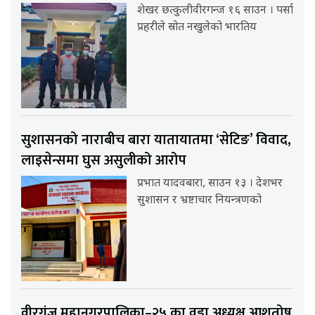
शेखर छत्कुलीवीरगन्ज १६ साउन । पर्सा
प्रहरीले स्रोत नखुलेको भारतिय
सुशासनको नाराबीच बारा यातायातमा ‘सेटिङ’ विवाद,
लाइसेन्समा घुस असुलीको आरोप
प्रभात यादवबारा, साउन १३ । देशभर
सुशासन र भ्रष्टाचार नियन्त्रणको
वीरगंज महानगरपालिका–२५ का वडा अध्यक्ष आशुतोष