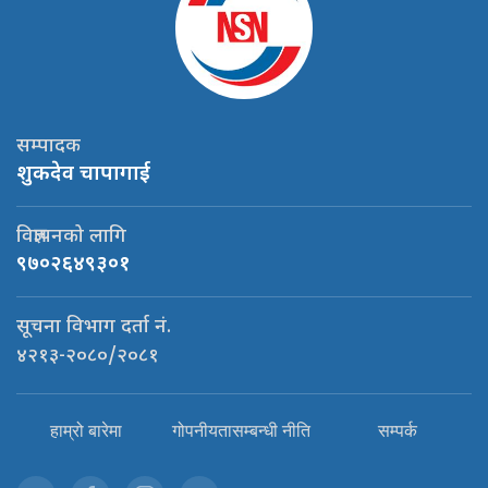
सम्पादक
शुकदेव चापागाई
विज्ञापनको लागि
९७०२६४९३०१
सूचना विभाग दर्ता नं.
४२१३-२०८०/२०८१
हाम्रो बारेमा
गोपनीयतासम्बन्धी नीति
सम्पर्क