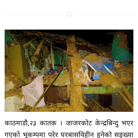
काठमाडौ,२३ कार्तिक । जाजरकोट केन्द्रबिन्दु भएर
गएको भूकम्पमा परेर घरबासविहीन हुनेको सङ्ख्या