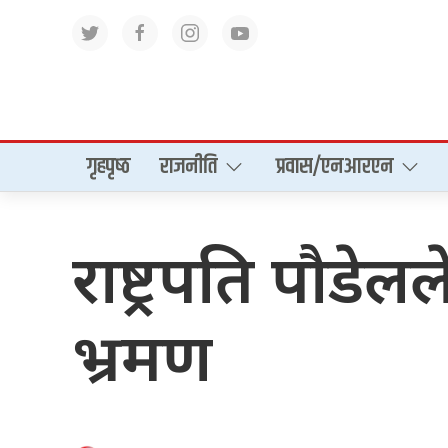
गृहपृष्‍ठ
राजनीति
प्रवास/एनआरएन
राष्ट्रपति पौडेलल
भ्रमण