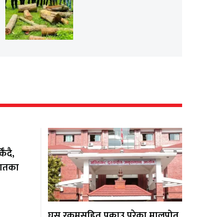
ँदै,
यातका
घुस रकमसहित पक्राउ परेका मालपोत