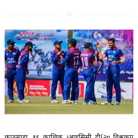
काठमाडौं, १६ कात्तिक ।आइसिसी टी(२० विश्वकप