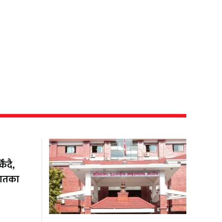
ँदै,
यातका