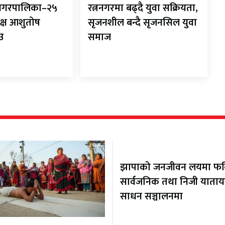
ानगरपालिका–२५
रत्ननगरमा बढ्दै युवा सक्रियता,
क्ष आशुतोष
सृजनशील बन्दै सृजनसिल युवा
ाउ
समाज
झापाको जनजीवन लयमा फर्कि
सार्वजनिक तथा निजी याता
साधन सञ्चालनमा