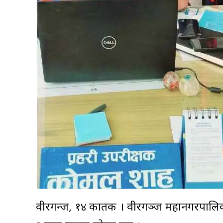
वीरगन्ज, १४ कार्तिक । वीरगञ्ज महानगरपाल