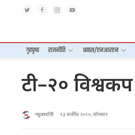
गृहपृष्‍ठ
राजनीति
प्रवास/एनआरएन
टी–२० विश्वकप
न्यूजस्टोरी
१३ कार्तिक २०८०, सोमबार