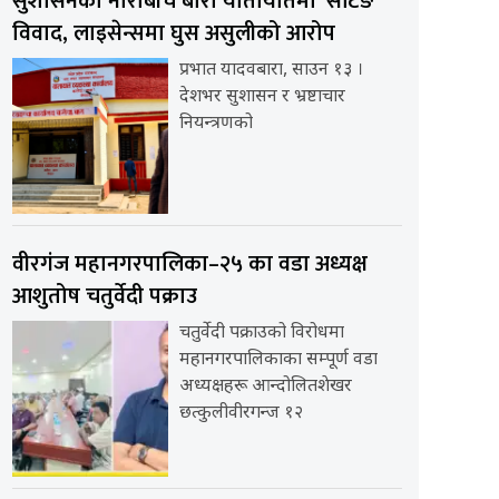
सुशासनको नाराबीच बारा यातायातमा ‘सेटिङ’
विवाद, लाइसेन्समा घुस असुलीको आरोप
प्रभात यादवबारा, साउन १३ ।
देशभर सुशासन र भ्रष्टाचार
नियन्त्रणको
वीरगंज महानगरपालिका–२५ का वडा अध्यक्ष
आशुतोष चतुर्वेदी पक्राउ
चतुर्वेदी पक्राउको विरोधमा
महानगरपालिकाका सम्पूर्ण वडा
अध्यक्षहरू आन्दोलितशेखर
छत्कुलीवीरगन्ज १२