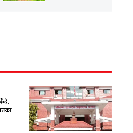
ँदै,
यातका