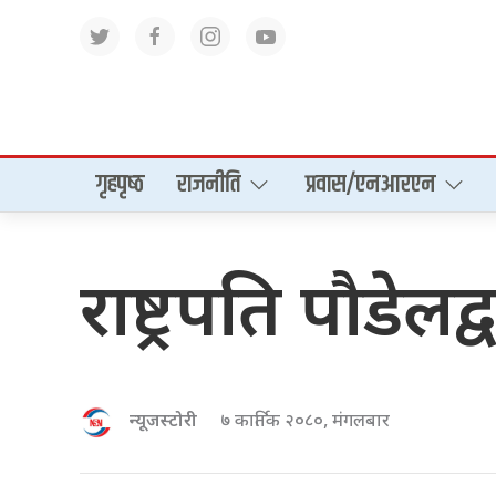
गृहपृष्‍ठ
राजनीति
प्रवास/एनआरएन
राष्ट्रपति पौडे
न्यूजस्टोरी
७ कार्तिक २०८०, मंगलबार