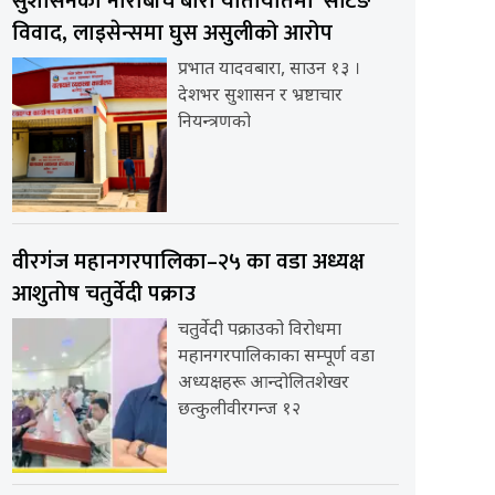
सुशासनको नाराबीच बारा यातायातमा ‘सेटिङ’
विवाद, लाइसेन्समा घुस असुलीको आरोप
प्रभात यादवबारा, साउन १३ ।
देशभर सुशासन र भ्रष्टाचार
नियन्त्रणको
वीरगंज महानगरपालिका–२५ का वडा अध्यक्ष
आशुतोष चतुर्वेदी पक्राउ
चतुर्वेदी पक्राउको विरोधमा
महानगरपालिकाका सम्पूर्ण वडा
अध्यक्षहरू आन्दोलितशेखर
छत्कुलीवीरगन्ज १२