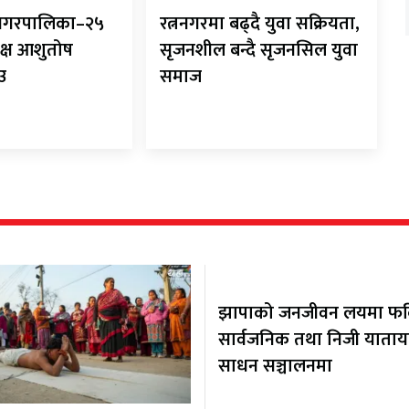
ानगरपालिका–२५
रत्ननगरमा बढ्दै युवा सक्रियता,
क्ष आशुतोष
सृजनशील बन्दै सृजनसिल युवा
ाउ
समाज
झापाको जनजीवन लयमा फर्कि
सार्वजनिक तथा निजी याता
साधन सञ्चालनमा