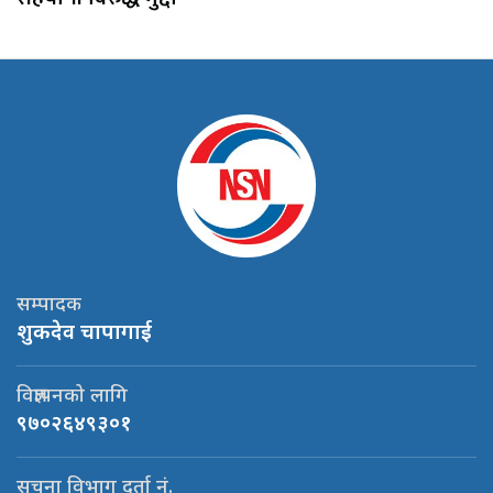
सम्पादक
शुकदेव चापागाई
विज्ञापनको लागि
९७०२६४९३०१
सूचना विभाग दर्ता नं.