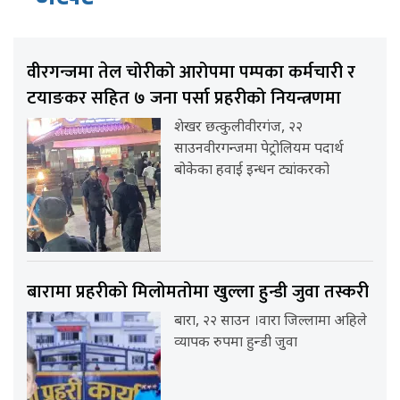
वीरगन्जमा तेल चोरीको आरोपमा पम्पका कर्मचारी र
टयाङकर सहित ७ जना पर्सा प्रहरीको नियन्त्रणमा
शेखर छत्कुलीवीरगंज, २२
साउनवीरगन्जमा पेट्रोलियम पदार्थ
बोकेका हवाई इन्धन ट्यांकरको
बारामा प्रहरीको मिलोमतोमा खुल्ला हुन्डी जुवा तस्करी
बारा, २२ साउन ।वारा जिल्लामा अहिले
व्यापक रुपमा हुन्डी जुवा