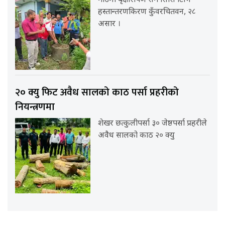
गाउँमा बृक्षारोपण संगै सिसि टिभि
हस्तान्तरणकिरण कुँवरचितवन, २८
असार ।
२० क्यु फिट अवैध सालको काठ पर्सा प्रहरीको
नियन्त्रणमा
शेखर छत्कुलीपर्सा ३० जेष्ठपर्सा प्रहरीले
अवैध सालको काठ २० क्यु