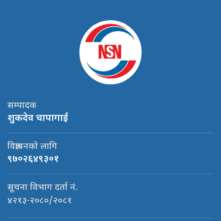
सम्पादक
शुकदेव चापागाई
विज्ञापनको लागि
९७०२६४९३०१
सूचना विभाग दर्ता नं.
४२१३-२०८०/२०८१