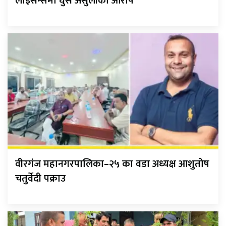
लाइसेन्समा घुस असुलीको आरोप
वीरगंज महानगरपालिका–२५ का वडा अध्यक्ष आशुतोष
चतुर्वेदी पक्राउ