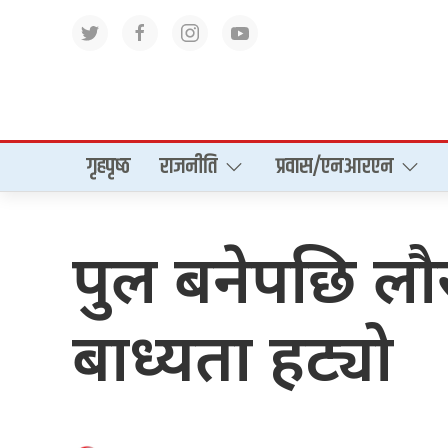
गृहपृष्‍ठ
राजनीति
प्रवास/एनआरएन
पुल बनेपछि लौरो
बाध्यता हट्यो