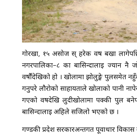
गोरखा, १५ असोज स् हरेक वर्ष बर्खा लाग
नगरपालिका–८ का बासिन्दालाई ज्यान नै जोख
वर्षौंदेखिको हो । खोलामा झोलुङ्गे पुलसमेत नहुँ
गर्नुपरे लौरोको साहायताले खोलाको पानी नापेर 
गएको वर्षदेखि लुदीखोलामा पक्की पुल बनेप
बासिन्दालाई अहिले सजिलो भएको छ ।
गण्डकी प्रदेश सरकारअन्तर्गत पूर्वाधार विका