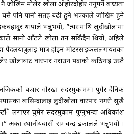
ै जोखिम मोलेर खोला ओहोरदोहोर गर्नुपर्ने बाध्यता
ा यसै पनि पानी सतह बढी हुने भएकाले जोखिम हुने
हर्कबहादुर थापाले भन्नुभयो, “त्यसमाथि लुदीखोलामा
ाले सानो आँटले खोला तर्न सकिँदैन थियो, अहिले
दा पैदलयात्रुलाई मात्र होइन मोटरसाइकललगायतका
ेर खोलाबाट वारपार गराउन पर्दाको कठिनाइ उस्तै
एर नजिकको बजार गोरखा सदरमुकाममा पुगेर दैनिक
सपासका बासिन्दालाई लुदीखोला वारपार नगरी सुखै
टाँै लगाएर घुमेर सदरमुकाम पुग्नुभन्दा अधिकांश
 ।” अर्का स्थानीयवासी रामचन्द्र ढकालले भन्नुभयो ।