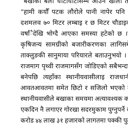
“बर्खाका बेला घाँटीघाँटीसम्म आउने खोला तर
“हामी कयौँ पटक लौरोले पानी नापेर पनि
दशमलव ७० मिटर लम्बाइ र छ मिटर चौडाइको 
वर्षांैदेखि भोग्दै आएका समस्या हटेको छ ।प
कृषिजन्य सामग्रीको बजारीकरणका लाग
ताक्लुङकी सानुमाया परियारले बताउनुभयो ।
राजमार्ग पृथ्वी राजमार्गसँग जोडिएको सबैभ
बनेपछि त्यहाँका स्थानीयवासीलाई राज
आवतआवतमा समेत छिटो र सजिलो भएको उहाँले
स्थानीयवासीले बर्खाका समयमा अत्यावश्यक काम
एकदिन नै लगाएर गोरखा सदरमुकाम पुग्नुपर्ने
करोड ४४ लाख ३१ हजारको लागतमा पक्की पुल