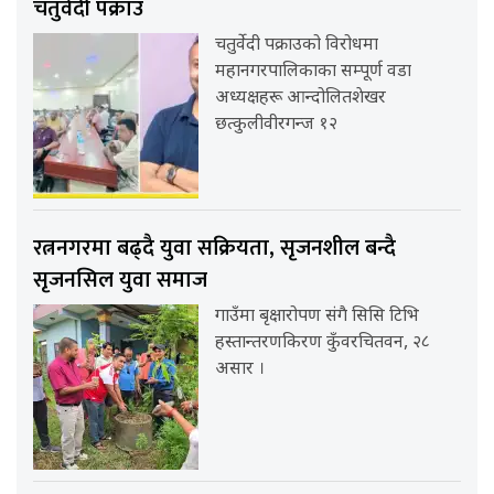
चतुर्वेदी पक्राउ
चतुर्वेदी पक्राउको विरोधमा
महानगरपालिकाका सम्पूर्ण वडा
अध्यक्षहरू आन्दोलितशेखर
छत्कुलीवीरगन्ज १२
रत्ननगरमा बढ्दै युवा सक्रियता, सृजनशील बन्दै
सृजनसिल युवा समाज
गाउँमा बृक्षारोपण संगै सिसि टिभि
हस्तान्तरणकिरण कुँवरचितवन, २८
असार ।