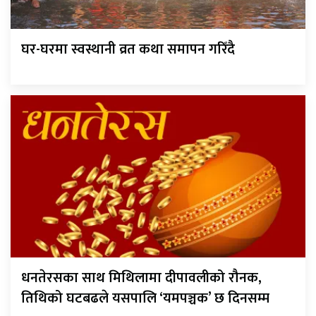
घर-घरमा स्वस्थानी व्रत कथा समापन गरिँदै
धनतेरसका साथ मिथिलामा दीपावलीको रौनक,
तिथिको घटबढले यसपालि ‘यमपञ्चक’ छ दिनसम्म