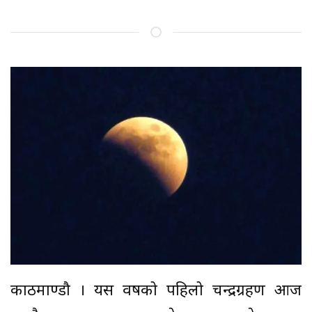
काठमाण्डौ । यस वर्षको पहिलो चन्द्रग्रहण आज