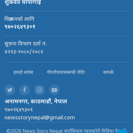
शुकदेव चापागाई
विज्ञापनको लागि
९७०२६४९३०१
सूचना विभाग दर्ता नं.
४२१३-२०८०/२०८१
हाम्रो बारेमा
गोपनीयतासम्बन्धी नीति
सम्पर्क
अनामनगर, काठमाडौं, नेपाल
९७०२६४९३०१
newsstorynepal@gmail.com
©2026 News Story Nepal सर्वाधिकार न्यूजस्टोरी मिडिया नेटवर्क