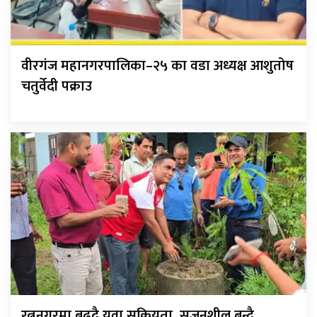
वीरगंज महानगरपालिका–२५ का वडा अध्यक्ष आशुतोष
चतुर्वेदी पक्राउ
रत्ननगरमा बढ्दै युवा सक्रियता, सृजनशील बन्दै