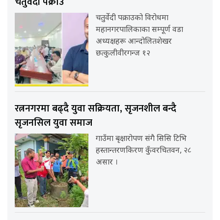
चतुर्वेदी पक्राउ
चतुर्वेदी पक्राउको विरोधमा
महानगरपालिकाका सम्पूर्ण वडा
अध्यक्षहरू आन्दोलितशेखर
छत्कुलीवीरगन्ज १२
रत्ननगरमा बढ्दै युवा सक्रियता, सृजनशील बन्दै
सृजनसिल युवा समाज
गाउँमा बृक्षारोपण संगै सिसि टिभि
हस्तान्तरणकिरण कुँवरचितवन, २८
असार ।