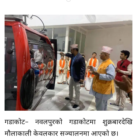
गैँडाकोट– नवलपुरको गैँडाकोटमा शुक्रबारदेखि
मौलाकाली केवलकार सञ्चालनमा आएको छ।