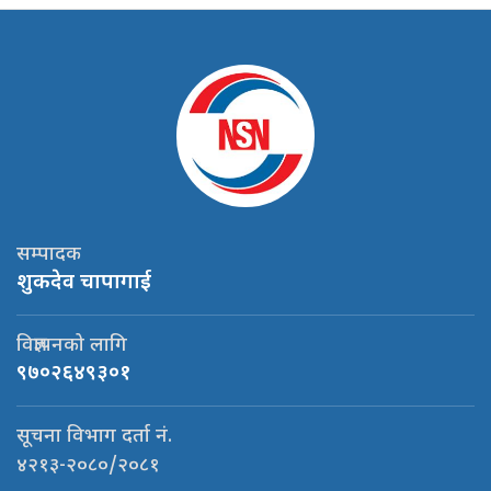
सम्पादक
शुकदेव चापागाई
विज्ञापनको लागि
९७०२६४९३०१
सूचना विभाग दर्ता नं.
४२१३-२०८०/२०८१