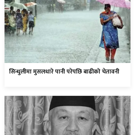
सिन्धुलीमा मुसलधारे पानी परेपछि बाढीको चेतावनी