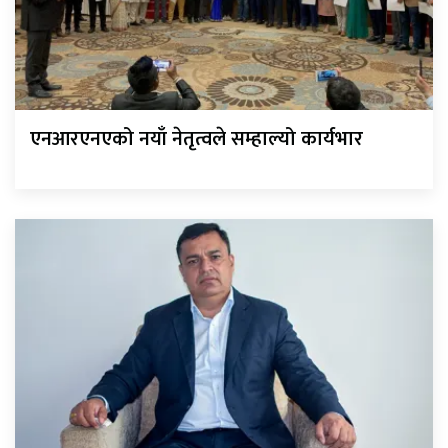
एनआरएनएको नयाँ नेतृत्वले सम्हाल्यो कार्यभार