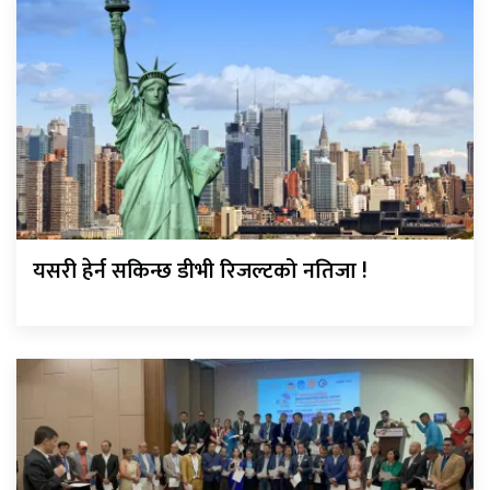
यसरी हेर्न सकिन्छ डीभी रिजल्टको नतिजा !