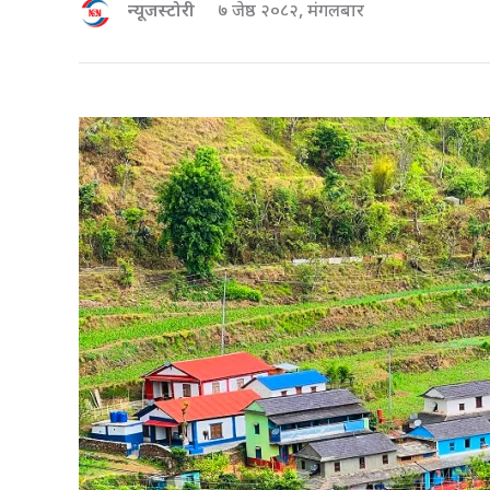
न्यूजस्टोरी
७ जेष्ठ २०८२, मंगलबार