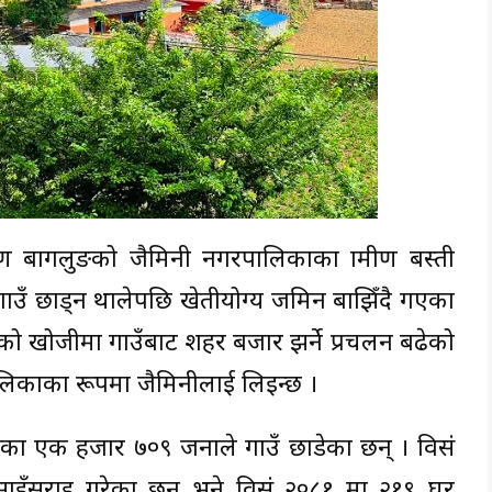
ण बागलुङको जैमिनी नगरपालिकाका ग्रामीण बस्ती
गाउँ छाड्न थालेपछि खेतीयोग्य जमिन बाझिँदै गएका
धाको खोजीमा गाउँबाट शहर बजार झर्ने प्रचलन बढेको
पालिकाका रूपमा जैमिनीलाई लिइन्छ ।
ारका एक हजार ७०९ जनाले गाउँ छाडेका छन् । विसं
इँसराइ गरेका छन् भने विसं २०८१ मा २१९ घर