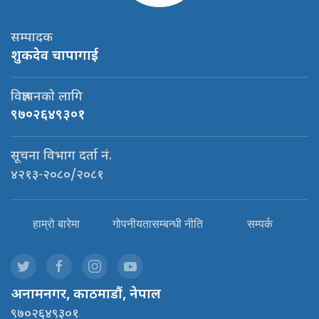
सम्पादक
शुकदेव चापागाई
विज्ञापनको लागि
९७०२६४९३०१
सूचना विभाग दर्ता नं.
४२१३-२०८०/२०८१
हाम्रो बारेमा
गोपनीयतासम्बन्धी नीति
सम्पर्क
अनामनगर, काठमाडौं, नेपाल
९७०२६४९३०१