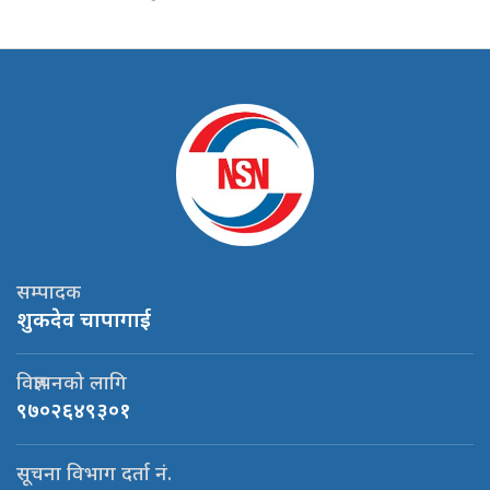
सम्पादक
शुकदेव चापागाई
विज्ञापनको लागि
९७०२६४९३०१
सूचना विभाग दर्ता नं.