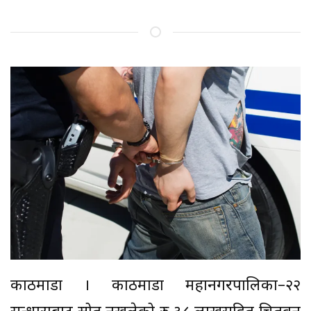
काठमाडौँ । काठमाडौँ महानगरपालिका–२२