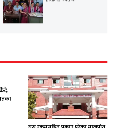
हात्तीगाडे स्थित श्री
ँदै,
यातका
घुस रकमसहित पक्राउ परेका मालपोत