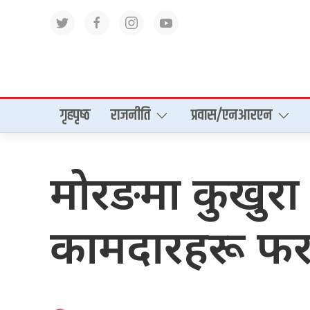
गृहपृष्‍ठ
राजनीति
प्रवास/एनआरएन
मोरङमा कुखुरा 
कामदारहरू फ