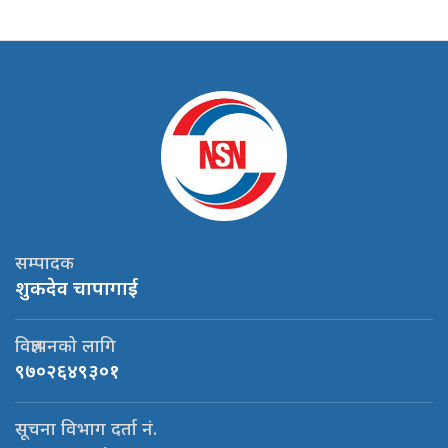
सम्पादक
शुकदेव चापागाई
विज्ञापनको लागि
९७०२६४९३०१
सूचना विभाग दर्ता नं.