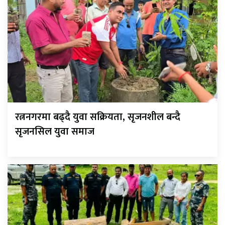
रत्ननगरमा बढ्दै युवा सक्रियता, सृजनशील बन्दै
सृजनसिल युवा समाज