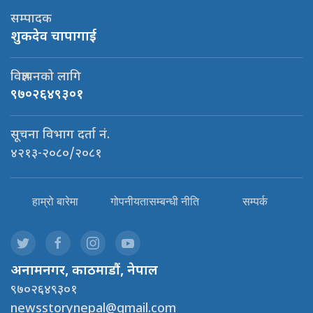
सम्पादक
शुकदेव चापागाई
विज्ञापनको लागि
९७०२६४९३०१
सूचना विभाग दर्ता नं.
४२१३-२०८०/२०८१
हाम्रो बारेमा
गोपनीयतासम्बन्धी नीति
सम्पर्क
अनामनगर, काठमाडौं, नेपाल
९७०२६४९३०१
newsstorynepal@gmail.com