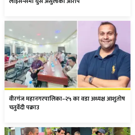
लाइसेन्समा घुस असुलीको आरोप
वीरगंज महानगरपालिका–२५ का वडा अध्यक्ष आशुतोष
चतुर्वेदी पक्राउ