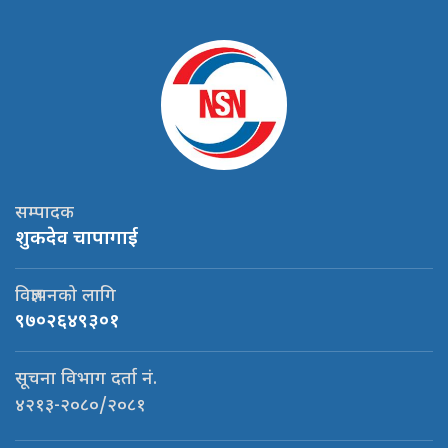
सम्पादक
शुकदेव चापागाई
विज्ञापनको लागि
९७०२६४९३०१
सूचना विभाग दर्ता नं.
४२१३-२०८०/२०८१