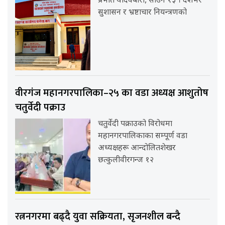
प्रभात यादवबारा, साउन १३ । देशभर
सुशासन र भ्रष्टाचार नियन्त्रणको
वीरगंज महानगरपालिका–२५ का वडा अध्यक्ष आशुतोष
चतुर्वेदी पक्राउ
चतुर्वेदी पक्राउको विरोधमा
महानगरपालिकाका सम्पूर्ण वडा
अध्यक्षहरू आन्दोलितशेखर
छत्कुलीवीरगन्ज १२
रत्ननगरमा बढ्दै युवा सक्रियता, सृजनशील बन्दै