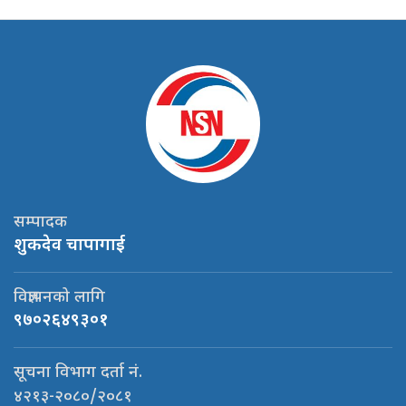
सम्पादक
शुकदेव चापागाई
विज्ञापनको लागि
९७०२६४९३०१
सूचना विभाग दर्ता नं.
४२१३-२०८०/२०८१