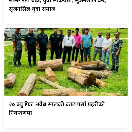
रत्ननगरमा बढ्दै युवा सक्रियता, सृजनशील बन्दै
सृजनसिल युवा समाज
२० क्यु फिट अवैध सालको काठ पर्सा प्रहरीको
नियन्त्रणमा