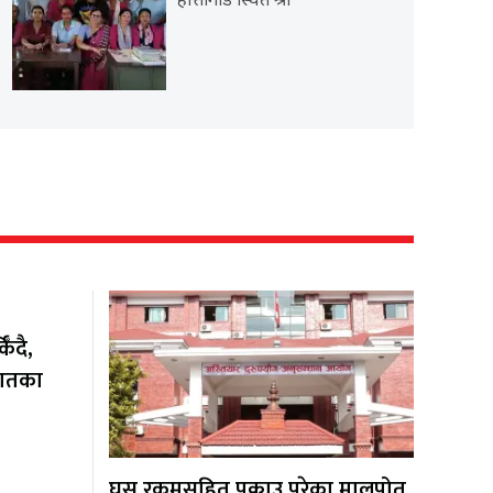
हात्तीगाडे स्थित श्री
ँदै,
यातका
घुस रकमसहित पक्राउ परेका मालपोत