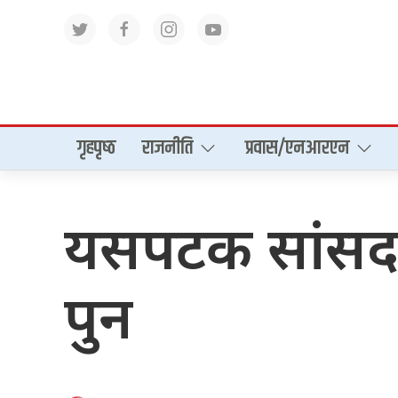
गृहपृष्‍ठ
राजनीति
प्रवास/एनआरएन
यसपटक सांसदहरूल
पुन