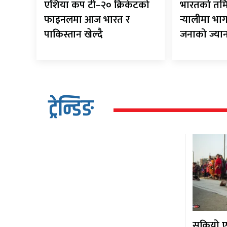
एशिया कप टी–२० क्रिकेटको
भारतको तम
फाइनलमा आज भारत र
र्‍यालीमा भा
पाकिस्तान खेल्दै
जनाको ज्या
ट्रेन्डिङ
सकियो एक