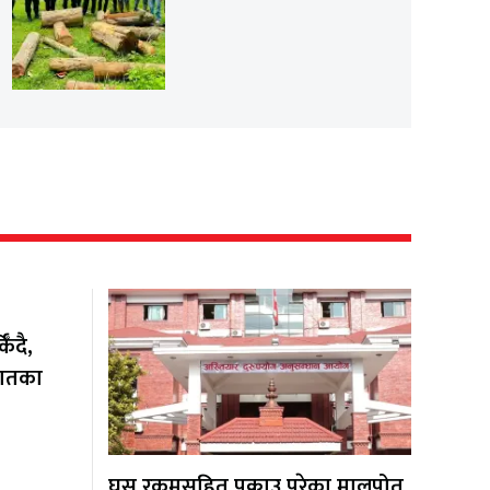
ँदै,
यातका
घुस रकमसहित पक्राउ परेका मालपोत