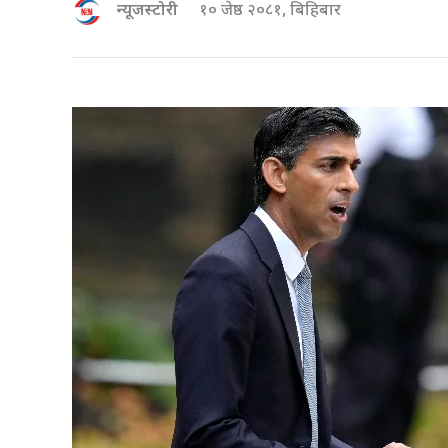
न्यूजस्टोरी
१० जेष्ठ २०८१, बिहिबार