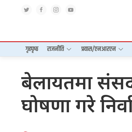
गृहपृष्‍ठ
राजनीति
प्रवास/एनआरएन
बेलायतमा संसद व
घाेषणा गरे निर