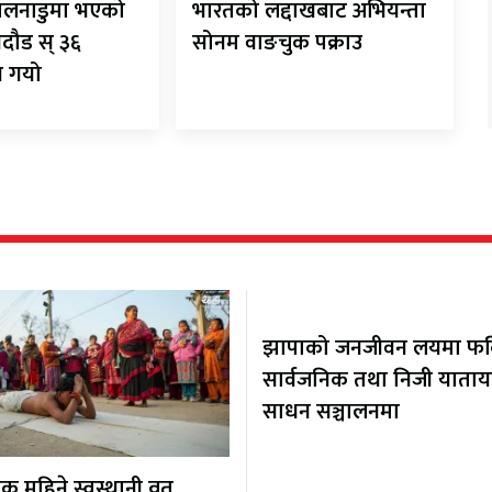
िलनाडुमा भएको
भारतको लद्दाखबाट अभियन्ता
गदौड स् ३६
सोनम वाङचुक पक्राउ
न गयो
झापाको जनजीवन लयमा फर्कि
सार्वजनिक तथा निजी याता
साधन सञ्चालनमा
 महिने स्वस्थानी व्रत