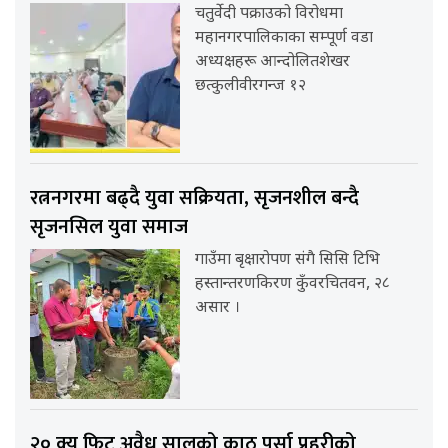
चतुर्वेदी पक्राउको विरोधमा
महानगरपालिकाका सम्पूर्ण वडा
अध्यक्षहरू आन्दोलितशेखर
छत्कुलीवीरगन्ज १२
रत्ननगरमा बढ्दै युवा सक्रियता, सृजनशील बन्दै
सृजनसिल युवा समाज
गाउँमा बृक्षारोपण संगै सिसि टिभि
हस्तान्तरणकिरण कुँवरचितवन, २८
असार ।
२० क्यु फिट अवैध सालको काठ पर्सा प्रहरीको