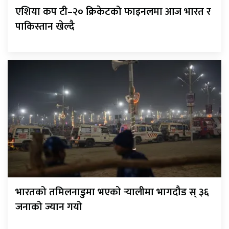
एशिया कप टी–२० क्रिकेटको फाइनलमा आज भारत र
पाकिस्तान खेल्दै
भारतको तमिलनाडुमा भएको र्‍यालीमा भागदौड स् ३६
जनाको ज्यान गयो