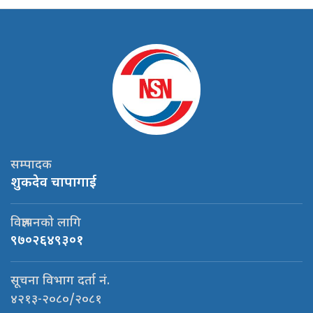
सम्पादक
शुकदेव चापागाई
विज्ञापनको लागि
९७०२६४९३०१
सूचना विभाग दर्ता नं.
४२१३-२०८०/२०८१