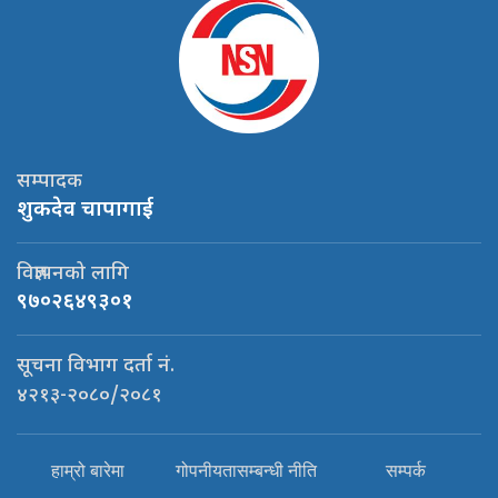
सम्पादक
शुकदेव चापागाई
विज्ञापनको लागि
९७०२६४९३०१
सूचना विभाग दर्ता नं.
४२१३-२०८०/२०८१
हाम्रो बारेमा
गोपनीयतासम्बन्धी नीति
सम्पर्क