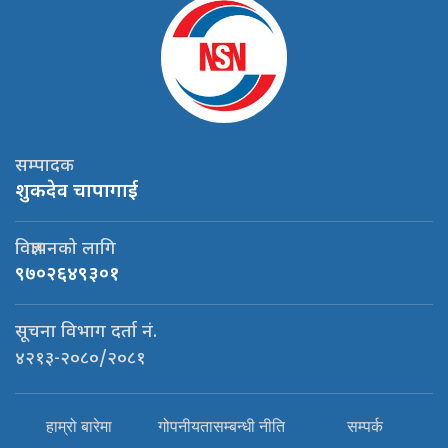
सम्पादक
शुकदेव चापागाई
विज्ञापनको लागि
९७०२६४९३०१
सूचना विभाग दर्ता नं.
४२१३-२०८०/२०८१
हाम्रो बारेमा
गोपनीयतासम्बन्धी नीति
सम्पर्क