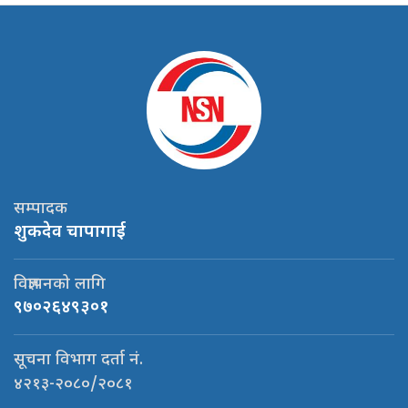
सम्पादक
शुकदेव चापागाई
विज्ञापनको लागि
९७०२६४९३०१
सूचना विभाग दर्ता नं.
४२१३-२०८०/२०८१