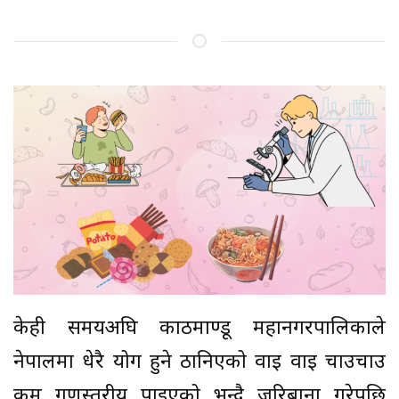
केही समयअघि काठमाण्डू महानगरपालिकाले
नेपालमा धेरै प्रयोग हुने ठानिएको वाइ वाइ चाउचाउ
कम गुणस्तरीय पाइएको भन्दै जरिबाना गरेपछि