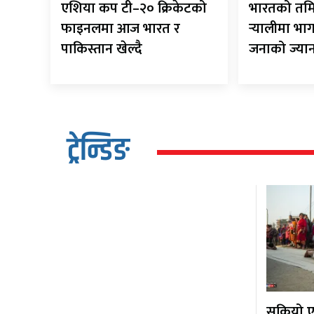
एशिया कप टी–२० क्रिकेटको
भारतको तम
फाइनलमा आज भारत र
र्‍यालीमा भा
पाकिस्तान खेल्दै
जनाको ज्या
ट्रेन्डिङ
सकियो एक