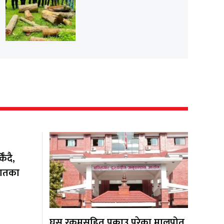
ँदै,
यातका
घुस रकमसहित पक्राउ परेका मालपोत