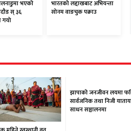
िलनाडुमा भएको
भारतको लद्दाखबाट अभियन्ता
गदौड स् ३६
सोनम वाङचुक पक्राउ
न गयो
झापाको जनजीवन लयमा फर्कि
सार्वजनिक तथा निजी याता
साधन सञ्चालनमा
 महिने स्वस्थानी व्रत