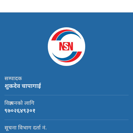
सम्पादक
शुकदेव चापागाई
विज्ञापनको लागि
९७०२६४९३०१
सूचना विभाग दर्ता नं.