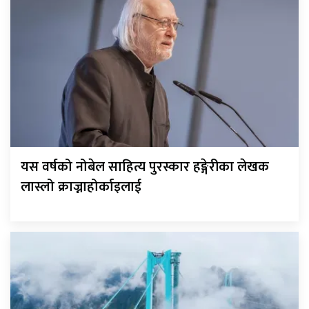
यस वर्षको नोबेल साहित्य पुरस्कार हङ्गेरीका लेखक
लास्लो क्राज्नाहोर्काइलाई