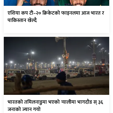
एशिया कप टी–२० क्रिकेटको फाइनलमा आज भारत र
पाकिस्तान खेल्दै
भारतको तमिलनाडुमा भएको र्‍यालीमा भागदौड स् ३६
जनाको ज्यान गयो