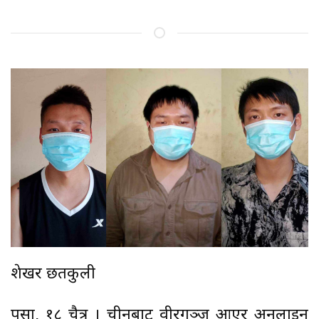
शेखर छतकुली
पर्सा, १८ चैत्र । चीनबाट वीरगञ्ज आएर अनलाइन