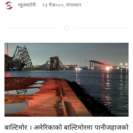
न्यूजस्टोरी
१३ चैत्र २०८०, मंगलबार
बाल्टिमोर । अमेरिकाको बाल्टिमोरमा पानीजहाजको