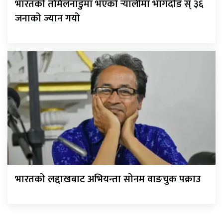
भारतको तमिलनाडुमा भएको र्‍यालीमा भागदौड स् ३६
जनाको ज्यान गयो
भारतको लद्दाखबाट अभियन्ता सोनम वाङचुक पक्राउ