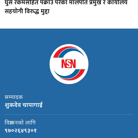
घुस रकमसहित पक्राउ परेका मालपोत प्रमुख र कार्यालय
सहयोगी विरुद्ध मुद्दा
सम्पादक
शुकदेव चापागाई
विज्ञापनको लागि
९७०२६४९३०१