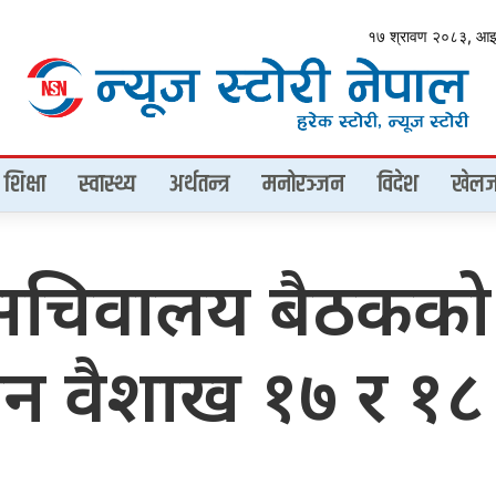
१७ श्रावण २०८३, आ
शिक्षा
स्वास्थ्य
अर्थतन्त्र
मनोरञ्जन
विदेश
खेलज
 सचिवालय बैठकको 
 वैशाख १७ र १८ म