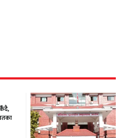
ँदै,
यातका