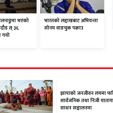
िलनाडुमा भएको
भारतको लद्दाखबाट अभियन्ता
गदौड स् ३६
सोनम वाङचुक पक्राउ
न गयो
झापाको जनजीवन लयमा फर्कि
सार्वजनिक तथा निजी याता
साधन सञ्चालनमा