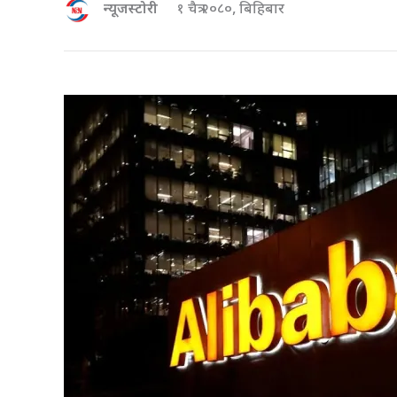
न्यूजस्टोरी
१ चैत्र २०८०, बिहिबार