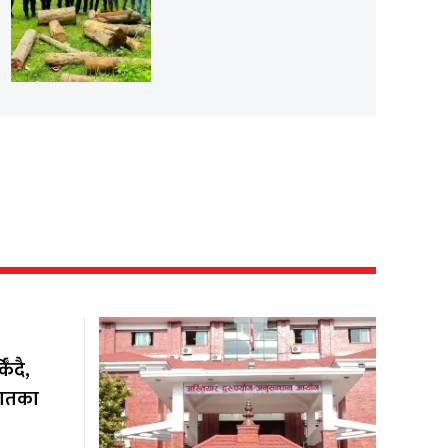
ँदै,
यातका