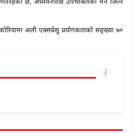
यन गरिरहेको छ, अध्ययनपछि उपभोक्ताको मन जित्ने
ोरियामा अली एक्सप्रेसु प्रयोगकर्ताको सङ्ख्या ७०