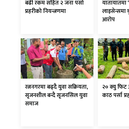
बढी रकम सहित २ जना पर्सा
यातायातमा ‘
प्रहरीको नियन्त्रणमा
लाइसेन्समा
आरोप
रत्ननगरमा बढ्दै युवा सक्रियता,
२० क्यु फि
सृजनशील बन्दै सृजनसिल युवा
काठ पर्सा प्
समाज