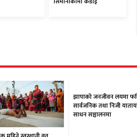
सिमानाकामा कडाई
झापाको जनजीवन लयमा फर्कि
सार्वजनिक तथा निजी याता
साधन सञ्चालनमा
 महिने स्वस्थानी व्रत