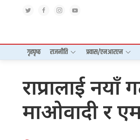
गृहपृष्‍ठ
राजनीति
प्रवास/एनआरएन
राप्रपालाई नया
माओवादी र एम