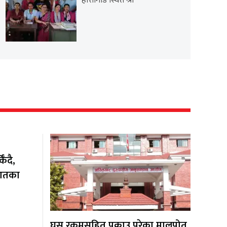
हात्तीगाडे स्थित श्री
ँदै,
यातका
घुस रकमसहित पक्राउ परेका मालपोत