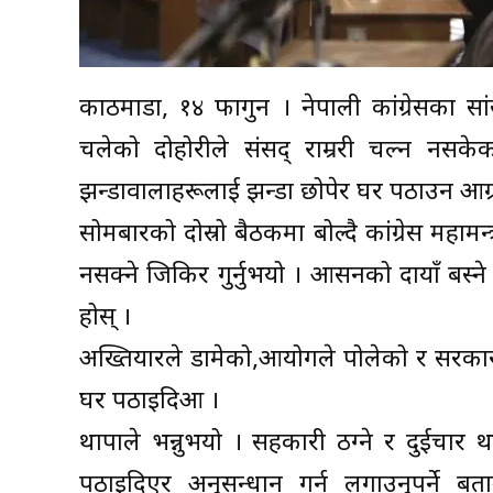
काठमाडौँ, १४ फागुन । नेपाली कांग्रेसका सा
चलेको दोहोरीले संसद् राम्ररी चल्न नसके
झन्डावालाहरूलाई झन्डा छोपेर घर पठाउन आग्
सोमबारको दोस्रो बैठकमा बोल्दै कांग्रेस महाम
नसक्ने जिकिर गुर्नुभयो । आसनको दायाँ बस्ने
होस् ।
अख्तियारले डामेको,आयोगले पोलेको र सरकार
घर पठाइदिऔँ ।
थापाले भन्नुभयो । सहकारी ठग्ने र दुईचार
पठाइदिएर अनुसन्धान गर्न लगाउनुपर्ने बत