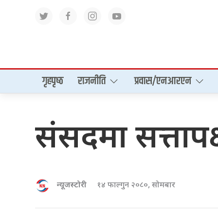
गृहपृष्‍ठ
राजनीति
प्रवास/एनआरएन
संसदमा सत्तापक्ष 
न्यूजस्टोरी
१४ फाल्गुन २०८०, सोमबार