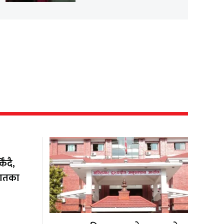
ँदै,
यातका