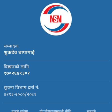
सम्पादक
शुकदेव चापागाई
विज्ञापनको लागि
९७०२६४९३०१
सूचना विभाग दर्ता नं.
४२१३-२०८०/२०८१
हाम्रो बारेमा
गोपनीयतासम्बन्धी नीति
सम्पर्क