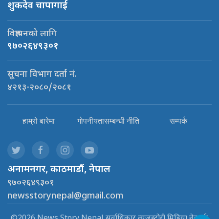
शुकदेव चापागाई
विज्ञापनको लागि
९७०२६४९३०१
सूचना विभाग दर्ता नं.
४२१३-२०८०/२०८१
हाम्रो बारेमा
गोपनीयतासम्बन्धी नीति
सम्पर्क
अनामनगर, काठमाडौं, नेपाल
९७०२६४९३०१
newsstorynepal@gmail.com
©2026 News Story Nepal सर्वाधिकार न्यूजस्टोरी मिडिया नेटवर्क