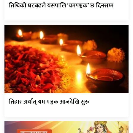
तिथिको घटबढले यसपालि ‘यमपञ्चक’ छ दिनसम्म
तिहार अर्थात् यम पञ्चक आजदेखि सुरु