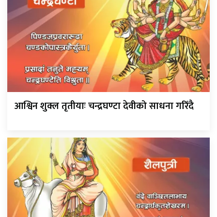
आश्विन शुक्ल तृतीयाः चन्द्रघण्टा देवीको साधना गरिँदै