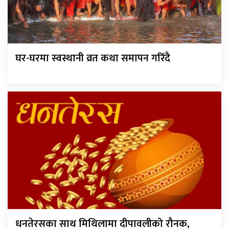
घर-घरमा स्वस्थानी व्रत कथा समापन गरिँदै
धनतेरसका साथ मिथिलामा दीपावलीको रौनक,