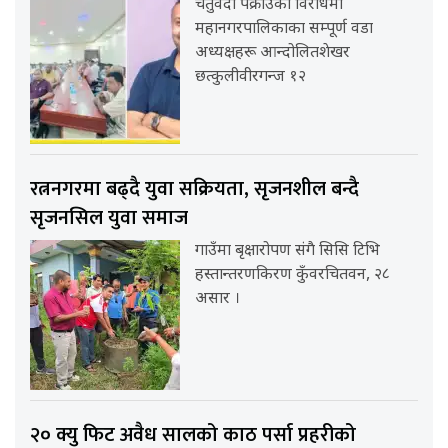
चतुर्वेदी पक्राउको विरोधमा
महानगरपालिकाका सम्पूर्ण वडा
अध्यक्षहरू आन्दोलितशेखर
छत्कुलीवीरगन्ज १२
रत्ननगरमा बढ्दै युवा सक्रियता, सृजनशील बन्दै
सृजनसिल युवा समाज
गाउँमा बृक्षारोपण संगै सिसि टिभि
हस्तान्तरणकिरण कुँवरचितवन, २८
असार ।
२० क्यु फिट अवैध सालको काठ पर्सा प्रहरीको