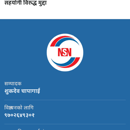
सहयोगी विरुद्ध मुद्दा
सम्पादक
शुकदेव चापागाई
विज्ञापनको लागि
९७०२६४९३०१