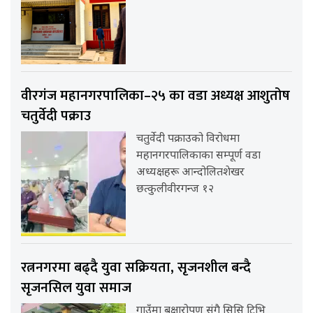
वीरगंज महानगरपालिका–२५ का वडा अध्यक्ष आशुतोष
चतुर्वेदी पक्राउ
चतुर्वेदी पक्राउको विरोधमा
महानगरपालिकाका सम्पूर्ण वडा
अध्यक्षहरू आन्दोलितशेखर
छत्कुलीवीरगन्ज १२
रत्ननगरमा बढ्दै युवा सक्रियता, सृजनशील बन्दै
सृजनसिल युवा समाज
गाउँमा बृक्षारोपण संगै सिसि टिभि