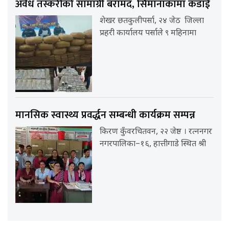
अवैध तस्करीको सामाग्री बरामद, सिमानाकामा कडाई
शेखर छतकुलीपर्सा, २४ जेठ जिल्ला
प्रहरी कार्यालय पर्साले ९ महिनामा
मानसिक स्वास्थ्य प्रवर्द्धन सम्बन्धी कार्यक्रम सम्पन्न
किरण कुँवरचितवन, २२ जेष्ठ । रत्ननगर
नगरपालिका–१६, हात्तीगाडे स्थित श्री