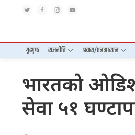
गृहपृष्‍ठ
राजनीति
प्रवास/एनआरएन
भारतको ओडिशाम
सेवा ५१ घण्टाप