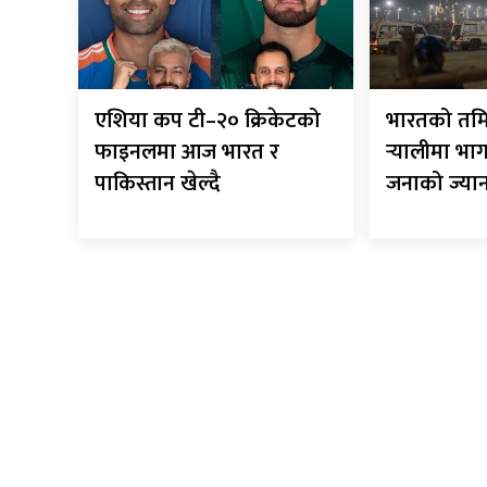
एशिया कप टी–२० क्रिकेटको
भारतको तम
फाइनलमा आज भारत र
र्‍यालीमा भा
पाकिस्तान खेल्दै
जनाको ज्या