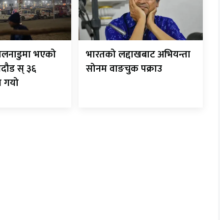
िलनाडुमा भएको
भारतको लद्दाखबाट अभियन्ता
गदौड स् ३६
सोनम वाङचुक पक्राउ
न गयो