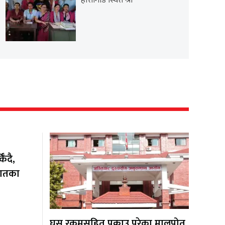
हात्तीगाडे स्थित श्री
ँदै,
यातका
घुस रकमसहित पक्राउ परेका मालपोत