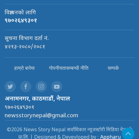
विज्ञापनको लागि
९७०२६४९३०१
सूचना विभाग दर्ता नं.
४२१३-२०८०/२०८१
हाम्रो बारेमा
गोपनीयतासम्बन्धी नीति
सम्पर्क
अनामनगर, काठमाडौं, नेपाल
९७०२६४९३०१
newsstorynepal@gmail.com
©2026 News Story Nepal सर्वाधिकार न्यूजस्टोरी मिडिया नेटवर्क
प्रा.लि. | Designed & Devevloped by :
Appharu