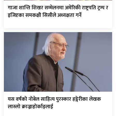
गाजा शान्ति शिखर सम्मेलनमा अमेरिकी राष्ट्रपति ट्रम्प र
इजिप्टका समकक्षी सिसीले अध्यक्षता गर्ने
यस वर्षको नोबेल साहित्य पुरस्कार हङ्गेरीका लेखक
लास्लो क्राज्नाहोर्काइलाई