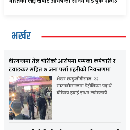
भारतको लद्दाखबाट अभियन्ता सोनम वाङचुक पक्राउ
भर्खर
वीरगन्जमा तेल चोरीको आरोपमा पम्पका कर्मचारी र
टयाङकर सहित ७ जना पर्सा प्रहरीको नियन्त्रणमा
शेखर छत्कुलीवीरगंज, २२
साउनवीरगन्जमा पेट्रोलियम पदार्थ
बोकेका हवाई इन्धन ट्यांकरको